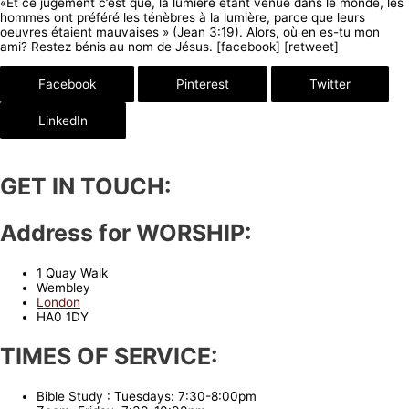
«Et ce jugement c’est que, la lumière étant venue dans le monde, les
hommes ont préféré les ténèbres à la lumière, parce que leurs
oeuvres étaient mauvaises » (Jean 3:19). Alors, où en es-tu mon
ami? Restez bénis au nom de Jésus. [facebook] [retweet]
Facebook
Pinterest
Twitter
LinkedIn
GET IN TOUCH:
Address for WORSHIP:
1 Quay Walk
Wembley
London
HA0 1DY
TIMES OF SERVICE:
Bible Study : Tuesdays: 7:30-8:00pm