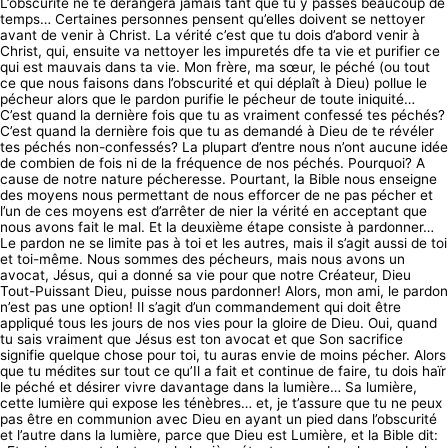
L’obscurité ne te dérangera jamais tant que tu y passes beaucoup de
temps… Certaines personnes pensent qu’elles doivent se nettoyer
avant de venir à Christ. La vérité c’est que tu dois d’abord venir à
Christ, qui, ensuite va nettoyer les impuretés dfe ta vie et purifier ce
qui est mauvais dans ta vie. Mon frère, ma sœur, le péché (ou tout
ce que nous faisons dans l’obscurité et qui déplaît à Dieu) pollue le
pécheur alors que le pardon purifie le pécheur de toute iniquité…
C’est quand la dernière fois que tu as vraiment confessé tes péchés?
C’est quand la dernière fois que tu as demandé à Dieu de te révéler
tes péchés non-confessés? La plupart d’entre nous n’ont aucune idée
de combien de fois ni de la fréquence de nos péchés. Pourquoi? A
cause de notre nature pécheresse. Pourtant, la Bible nous enseigne
des moyens nous permettant de nous efforcer de ne pas pécher et
l’un de ces moyens est d’arrêter de nier la vérité en acceptant que
nous avons fait le mal. Et la deuxième étape consiste à pardonner…
Le pardon ne se limite pas à toi et les autres, mais il s’agit aussi de toi
et toi-même. Nous sommes des pécheurs, mais nous avons un
avocat, Jésus, qui a donné sa vie pour que notre Créateur, Dieu
Tout-Puissant Dieu, puisse nous pardonner! Alors, mon ami, le pardon
n’est pas une option! Il s’agit d’un commandement qui doit être
appliqué tous les jours de nos vies pour la gloire de Dieu. Oui, quand
tu sais vraiment que Jésus est ton avocat et que Son sacrifice
signifie quelque chose pour toi, tu auras envie de moins pécher. Alors
que tu médites sur tout ce qu’Il a fait et continue de faire, tu dois haïr
le péché et désirer vivre davantage dans la lumière… Sa lumière,
cette lumière qui expose les ténèbres… et, je t’assure que tu ne peux
pas être en communion avec Dieu en ayant un pied dans l’obscurité
et l’autre dans la lumière, parce que Dieu est Lumière, et la Bible dit: