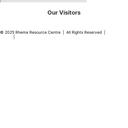
Our Visitors
0
8
2
1
8
1
© 2025 Rhema Resource Centre | All Rights Reserved |
Privacy
Policy
|
About our Founder