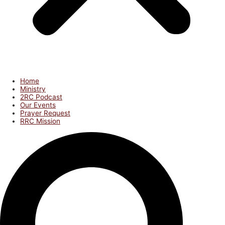
Home
Ministry
2RC Podcast
Our Events
Prayer Request
RRC Mission