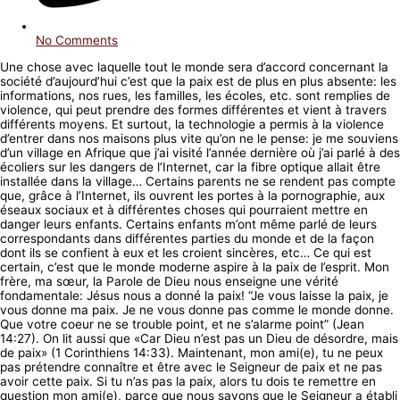
No Comments
Une chose avec laquelle tout le monde sera d’accord concernant la
société d’aujourd’hui c’est que la paix est de plus en plus absente: les
informations, nos rues, les familles, les écoles, etc. sont remplies de
violence, qui peut prendre des formes différentes et vient à travers
différents moyens. Et surtout, la technologie a permis à la violence
d’entrer dans nos maisons plus vite qu’on ne le pense: je me souviens
d’un village en Afrique que j’ai visité l’année dernière où j’ai parlé à des
écoliers sur les dangers de l’Internet, car la fibre optique allait être
installée dans la village… Certains parents ne se rendent pas compte
que, grâce à l’Internet, ils ouvrent les portes à la pornographie, aux
éseaux sociaux et à différentes choses qui pourraient mettre en
danger leurs enfants. Certains enfants m’ont même parlé de leurs
correspondants dans différentes parties du monde et de la façon
dont ils se confient à eux et les croient sincères, etc… Ce qui est
certain, c’est que le monde moderne aspire à la paix de l’esprit. Mon
frère, ma sœur, la Parole de Dieu nous enseigne une vérité
fondamentale: Jésus nous a donné la paix! “Je vous laisse la paix, je
vous donne ma paix. Je ne vous donne pas comme le monde donne.
Que votre coeur ne se trouble point, et ne s’alarme point” (Jean
14:27). On lit aussi que «Car Dieu n’est pas un Dieu de désordre, mais
de paix» (1 Corinthiens 14:33). Maintenant, mon ami(e), tu ne peux
pas prétendre connaître et être avec le Seigneur de paix et ne pas
avoir cette paix. Si tu n’as pas la paix, alors tu dois te remettre en
question mon ami(e), parce que nous savons que le Seigneur a établi