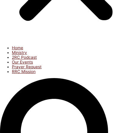
Home
Ministry
2RC Podcast
Our Events
Prayer Request
RRC Mission