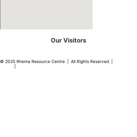
Our Visitors
0
8
2
2
0
8
© 2025 Rhema Resource Centre | All Rights Reserved |
Privacy
Policy
|
About our Founder