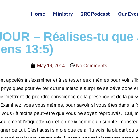
Home
Ministry
2RC Podcast
Our Eve
UR – Réalises-tu que J
iens 13:5)
May 16, 2014
No Comments
ont appelés à s’examiner et à se tester eux-mêmes pour voir s’il
physiques pour éviter qu’une maladie surprise se développe en 
 permettront de prendre conscience de la présence et de la puiss
it: “Examinez-vous vous mêmes, pour savoir si vous êtes dans l
 vous? à moins peut-être que vous ne soyez réprouvés.” Oui, mo
es seulement l’étiquette «chrétien(ne)» comme un simple imposteu
oigner de Lui. C’est aussi simple que cela. Tu vois, la plupart 