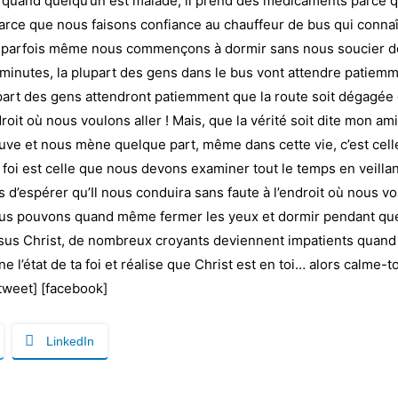
uand quelqu’un est malade, il prend des médicaments parce qu’il
arce que nous faisons confiance au chauffeur de bus qui connaît
r, parfois même nous commençons à dormir sans nous soucier de
 minutes, la plupart des gens dans le bus vont attendre patiem
upart des gens attendront patiemment que la route soit dégagée
it où nous voulons aller ! Mais, que la vérité soit dite mon ami
sauve et nous mène quelque part, même dans cette vie, c’est ce
e foi est celle que nous devons examiner tout le temps en veil
 d’espérer qu’Il nous conduira sans faute à l’endroit où nous 
 nous pouvons quand même fermer les yeux et dormir pendant q
sus Christ, de nombreux croyants deviennent impatients quand l
l’état de ta foi et réalise que Christ est en toi… alors calme-to
tweet] [facebook]
LinkedIn