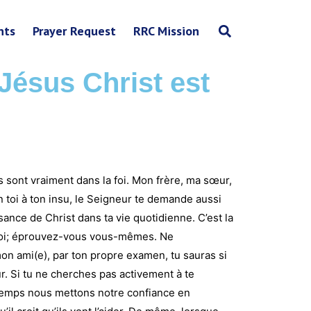
nts
Prayer Request
RRC Mission
ésus Christ est
s sont vraiment dans la foi. Mon frère, ma sœur,
toi à ton insu, le Seigneur te demande aussi
ance de Christ dans ta vie quotidienne. C’est la
a foi; éprouvez-vous vous-mêmes. Ne
n ami(e), par ton propre examen, tu sauras si
r. Si tu ne cherches pas activement à te
du temps nous mettons notre confiance en