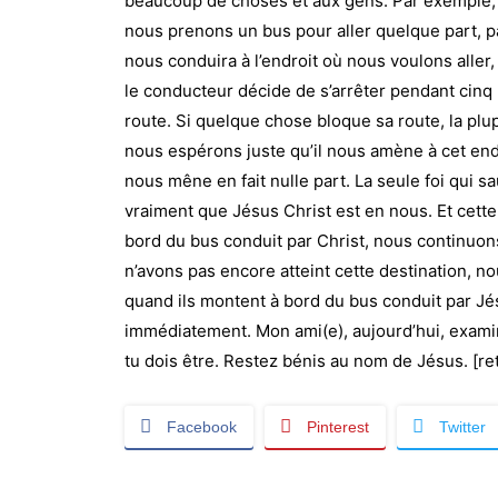
beaucoup de choses et aux gens. Par exemple, q
nous prenons un bus pour aller quelque part, p
nous conduira à l’endroit où nous voulons alle
le conducteur décide de s’arrêter pendant cinq
route. Si quelque chose bloque sa route, la pl
nous espérons juste qu’il nous amène à cet endro
nous mêne en fait nulle part. La seule foi qui 
vraiment que Jésus Christ est en nous. Et cett
bord du bus conduit par Christ, nous continuons
n’avons pas encore atteint cette destination,
quand ils montent à bord du bus conduit par Jé
immédiatement. Mon ami(e), aujourd’hui, examine 
tu dois être. Restez bénis au nom de Jésus. [re
Facebook
Pinterest
Twitter