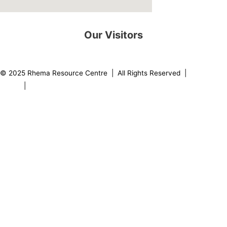
Our Visitors
0
8
2
2
3
2
© 2025 Rhema Resource Centre | All Rights Reserved |
Privacy
Policy
|
About our Founder