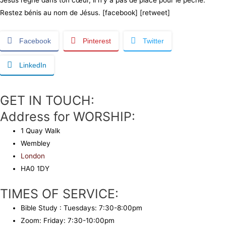
Jésus règne dans ton cœur, il n’y a pas de place pour le péché.
Restez bénis au nom de Jésus. [facebook] [retweet]
Facebook
Pinterest
Twitter
LinkedIn
GET IN TOUCH:
Address for WORSHIP:
1 Quay Walk
Wembley
London
HA0 1DY
TIMES OF SERVICE:
Bible Study : Tuesdays: 7:30-8:00pm
Zoom: Friday: 7:30-10:00pm