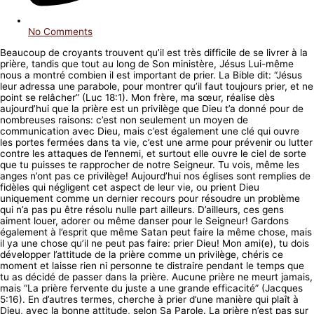
No Comments
Beaucoup de croyants trouvent qu’il est très difficile de se livrer à la
prière, tandis que tout au long de Son ministère, Jésus Lui-même
nous a montré combien il est important de prier. La Bible dit: “Jésus
leur adressa une parabole, pour montrer qu’il faut toujours prier, et ne
point se relâcher” (Luc 18:1). Mon frère, ma sœur, réalise dès
aujourd’hui que la prière est un privilège que Dieu t’a donné pour de
nombreuses raisons: c’est non seulement un moyen de
communication avec Dieu, mais c’est également une clé qui ouvre
les portes fermées dans ta vie, c’est une arme pour prévenir ou lutter
contre les attaques de l’ennemi, et surtout elle ouvre le ciel de sorte
que tu puisses te rapprocher de notre Seigneur. Tu vois, même les
anges n’ont pas ce privilège! Aujourd’hui nos églises sont remplies de
fidèles qui négligent cet aspect de leur vie, ou prient Dieu
uniquement comme un dernier recours pour résoudre un problème
qui n’a pas pu être résolu nulle part ailleurs. D’ailleurs, ces gens
aiment louer, adorer ou même danser pour le Seigneur! Gardons
également à l’esprit que même Satan peut faire la même chose, mais
il ya une chose qu’il ne peut pas faire: prier Dieu! Mon ami(e), tu dois
développer l’attitude de la prière comme un privilège, chéris ce
moment et laisse rien ni personne te distraire pendant le temps que
tu as décidé de passer dans la prière. Aucune prière ne meurt jamais,
mais “La prière fervente du juste a une grande efficacité” (Jacques
5:16). En d’autres termes, cherche à prier d’une manière qui plaît à
Dieu, avec la bonne attitude, selon Sa Parole. La prière n’est pas sur