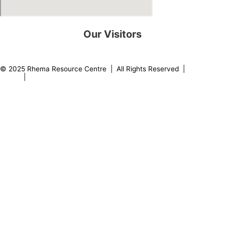
Our Visitors
0
8
2
1
9
2
© 2025 Rhema Resource Centre | All Rights Reserved |
Privacy
Policy
|
About our Founder