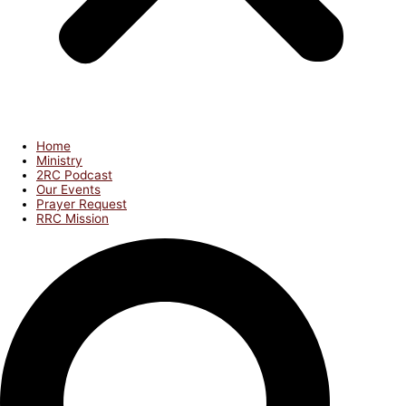
Home
Ministry
2RC Podcast
Our Events
Prayer Request
RRC Mission