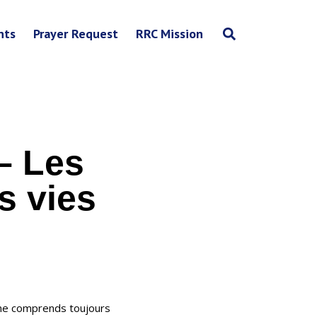
nts
Prayer Request
RRC Mission
– Les
s vies
 ne comprends toujours