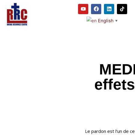
English
▼
MEDI
effet
Le pardon est l’un de c