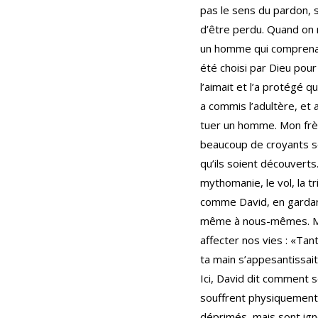
pas le sens du pardon,
d’être perdu. Quand on 
un homme qui comprenait 
été choisi par Dieu pour 
l’aimait et l’a protégé q
a commis l’adultère, et 
tuer un homme. Mon frère
beaucoup de croyants son
qu’ils soient découverts
mythomanie, le vol, la 
comme David, en gardant
même à nous-mêmes. Ma
affecter nos vies : «Tan
ta main s’appesantissait
Ici, David dit comment 
souffrent physiquement,
déprimés, mais sont igno