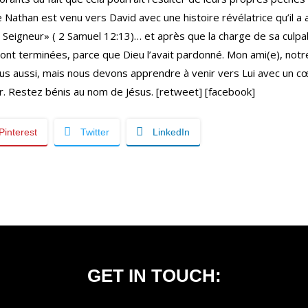
 Nathan est venu vers David avec une histoire révélatrice qu’il a a
le Seigneur» ( 2 Samuel 12:13)… et après que la charge de sa culpab
ont terminées, parce que Dieu l’avait pardonné. Mon ami(e), notr
s aussi, mais nous devons apprendre à venir vers Lui avec un cœur
er. Restez bénis au nom de Jésus. [retweet] [facebook]
Pinterest
Twitter
LinkedIn
GET IN TOUCH: