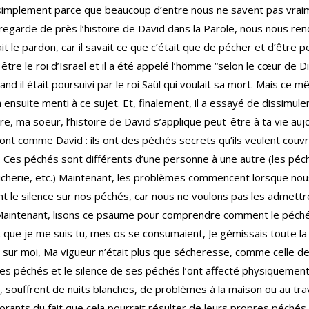
 simplement parce que beaucoup d’entre nous ne savent pas vrai
regarde de près l’histoire de David dans la Parole, nous nous ren
le pardon, car il savait ce que c’était que de pécher et d’être pe
être le roi d’Israël et il a été appelé l’homme “selon le cœur de Di
uand il était poursuivi par le roi Saül qui voulait sa mort. Mais ce
a ensuite menti à ce sujet. Et, finalement, il a essayé de dissimul
, ma soeur, l’histoire de David s’applique peut-être à ta vie aujou
t comme David : ils ont des péchés secrets qu’ils veulent couvrir
. Ces péchés sont différents d’une personne à une autre (les péch
tricherie, etc.) Maintenant, les problèmes commencent lorsque n
 le silence sur nos péchés, car nous ne voulons pas les admettre
intenant, lisons ce psaume pour comprendre comment le péch
t que je me suis tu, mes os se consumaient, Je gémissais toute la 
 sur moi, Ma vigueur n’était plus que sécheresse, comme celle de
ses péchés et le silence de ses péchés l’ont affecté physiquemen
 souffrent de nuits blanches, de problèmes à la maison ou au tra
rants du fait que cela pourrait résulter de leurs propres péchés 