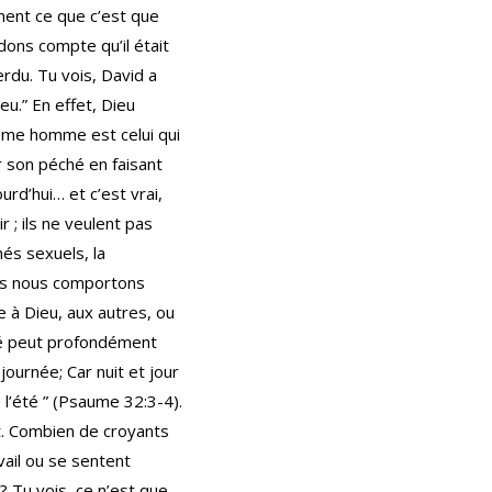
ment ce que c’est que
dons compte qu’il était
rdu. Tu vois, David a
eu.” En effet, Dieu
 même homme est celui qui
er son péché en faisant
rd’hui… et c’est vrai,
 ; ils ne veulent pas
és sexuels, la
ous nous comportons
 à Dieu, aux autres, ou
é peut profondément
journée; Car nuit et jour
 l’été ” (Psaume 32:3-4).
t. Combien de croyants
vail ou se sentent
? Tu vois, ce n’est que