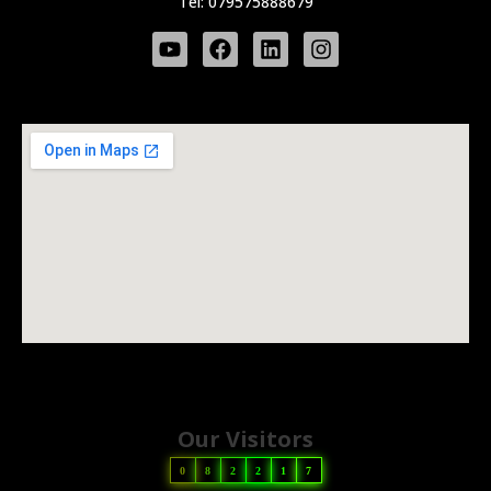
Tel: 079575888679
Our Visitors
0
8
2
2
1
7