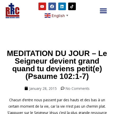
English
▼
2RC P
Our E
Prayer
RRC M
MEDITATION DU JOUR – Le
Seigneur devient grand
quand tu deviens petit(e)
(Psaume 102:1-7)
January 28, 2015
No Comments
Chacun d’entre nous passent par des hauts et des bas à un
certain moment de la vie, car la vie n’est pas un chemin plat.
S’appuyer sur le Seigneur Jésus c’est la plus grande ressource