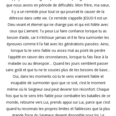
que nous avons en période de difficultés. Mon frère, ma sœur,
il y a un remède pour tout ce qui pourrait te causer de la
détresse dans cette vie. Ce remède s’appelle JESUS! Il est un
Dieu vivant et éternel qui ne change pas et qui est fidèle avec
ceux qui L’aiment. Tu peux Lui faire confiance lorsque tu as
besoin d’aide, car il n’échoue jamais et Il te fera surmonter les
épreuves comme Il l’a fait avec les générations passées. Ainsi,
lorsque tu te sens faible ou assez mal au point de perdre
l’appétit en raison des circonstances, lorsque tu fais face à la
maladie ou au désespoir… Quand tes jours semblent passer
sans goût et que tu ne te soucies plus de tes besoins de base…
Oui, dans les moments où tu te sens vraiment faible et
incapable de surmonter quoi que ce soit, c’est le moment
même où le Seigneur seul peut devenir ton réconfort. Chaque
fois que tu te sens très faible pour combattre les batailles de ce
monde, retourne vers Lui, prends appui sur Lui, parce que c’est
quand tu reconnais tes propres limites et faiblesses que la plus
grande force du Seigneur devient disponible pour toi. Le