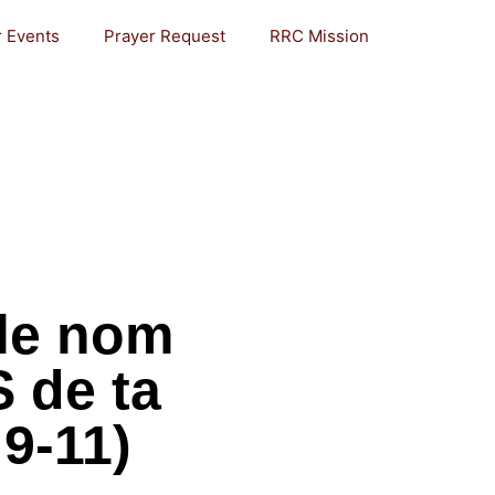
 Events
Prayer Request
RRC Mission
le nom
 de ta
:9-11)