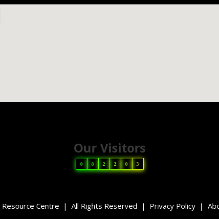
Our Visitors
0
8
2
2
0
3
Resource Centre | All Rights Reserved |
Privacy Policy
|
Abo