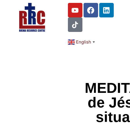
English
▼
MEDIT
de Jé
situa