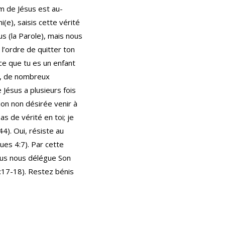
om de Jésus est au-
(e), saisis cette vérité
us (la Parole), mais nous
i l’ordre de quitter ton
ce que tu es un enfant
la, de nombreux
 Jésus a plusieurs fois
tion non désirée venir à
as de vérité en toi; je
44). Oui, résiste au
ues 4:7). Par cette
ésus nous délégue Son
6:17-18). Restez bénis