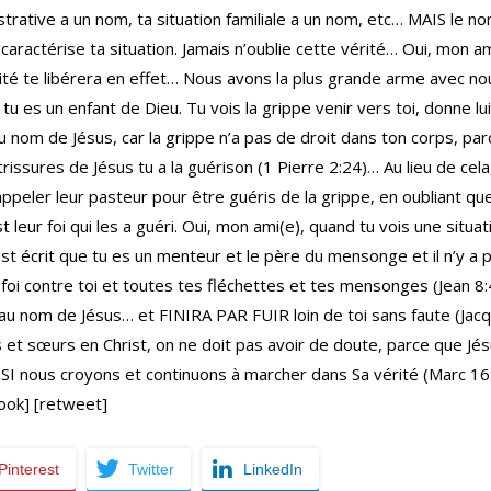
strative a un nom, ta situation familiale a un nom, etc… MAIS le n
aractérise ta situation. Jamais n’oublie cette vérité… Oui, mon ami
rité te libérera en effet… Nous avons la plus grande arme avec no
: tu es un enfant de Dieu. Tu vois la grippe venir vers toi, donne lu
nom de Jésus, car la grippe n’a pas de droit dans ton corps, par
rissures de Jésus tu a la guérison (1 Pierre 2:24)… Au lieu de ce
ppeler leur pasteur pour être guéris de la grippe, en oubliant que
 leur foi qui les a guéri. Oui, mon ami(e), quand tu vois une situa
l est écrit que tu es un menteur et le père du mensonge et il n’y a p
a foi contre toi et toutes tes fléchettes et tes mensonges (Jean 8:
 au nom de Jésus… et FINIRA PAR FUIR loin de toi sans faute (Jacq
s et sœurs en Christ, on ne doit pas avoir de doute, parce que J
, SI nous croyons et continuons à marcher dans Sa vérité (Marc 1
ook] [retweet]
Pinterest
Twitter
LinkedIn