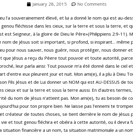
January 28, 2015
No Comments
eu l’a souverainement élevé, et lui a donné le nom qui est au-des
genou fléchisse dans les cieux, sur la terre et sous la terre, et 
t est Seigneur, à la gloire de Dieu le Père»(Philippiens 2:9-11). 
le nom de Jésus soit si important, si profond, si inspirant… même 
eu pour nous sauver, nous guérir, nous protéger, nous donner et 
 que Jésus a reçu du Pèere tout pouvoir et toute autorité, parce q
proché, leur parla ainsi: Tout pouvoir m’a été donné dans le ciel e
art d’entre eux pleurent jour et nuit. Mon ami(e), il a plu à Dieu T
son Fils Jésus et de Lui donner un NOM qui est AU-DESSUS de to
s cieux et sur la terre et sous la terre aussi. En d’autres termes, 
orité du nom de Jésus n’atteint pas. Mon ami(e), tu as besoin de 
ujourd’hui pour ton propre bien. Ne laisse pas l’ennemi te trompe
et créateur de toutes choses, se tient derrière le nom de Jésus p
ie et tout genou fléchira et obéira à cette autorité, ou il devra fa
a situation financière a un nom, ta situation matrimoniale a un no