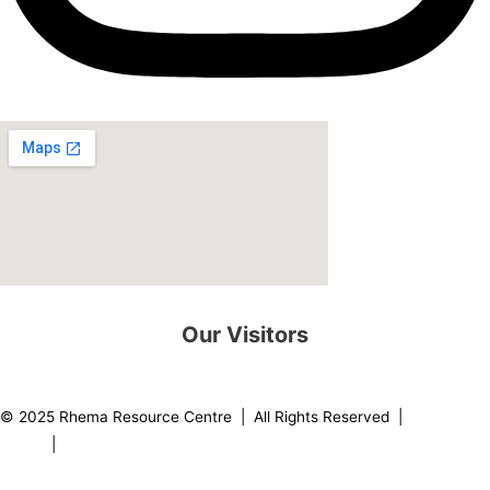
Our Visitors
0
8
2
1
6
8
© 2025 Rhema Resource Centre | All Rights Reserved |
Privacy
Policy
|
About our Founder