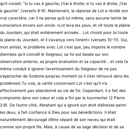
qu’il voulait: “si tu vas à gauche, j’irai à droite; si tu vas à droite, j’irai
à gauche”. (versets 8-9). Maintenant, la réponse de Lot a révélé son
vrai caractère, car il ne pensa qu’à lui-même, sans aucune teinte de
conscience envers son oncle: «Lot leva les yeux, et vit toute la plaine
du Jourdain, qui était entièrement arrosée… Lot choisit pour lui toute
la plaine du Jourdain, et il s’avança vers l’orient» (versets 10-11). Oui,
mon ami(e), le problème avec Lot c’est que, peu importe le nombre
d’années qu’il connaît le Seigneur, sa foi est basée sur son
observation externe, sa propre évaluation et sa capacité… et cela l’a
même conduit à ignorer l’avertissement du Seigneur de ne pas
s’approcher de Sodome jusqu’au moment où il s’est retrouvé dans les
problèmes! Tu vois, la vérité concernant Lot c’est qu’il n’a
effectivement pas abandonné sa vie de foi. Cepandant, il a fait des
compromis dans son cœur et cela a fini par le tourmenter (2 Pierre
2:8). De l’autre côté, Abraham qui a ignoré son droit d’aînesse parmi
les deux, a fait confiance à Dieu pour ses bénédictions. Il était
naturellement découragé d’être séparé de son neveu qui était
comme son propre fils. Mais, à cause de sa sage décision et de sa