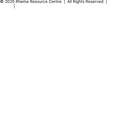
© 2025 Rhema Resource Centre | All Rights Reserved |
Privacy
Policy
|
About our Founder