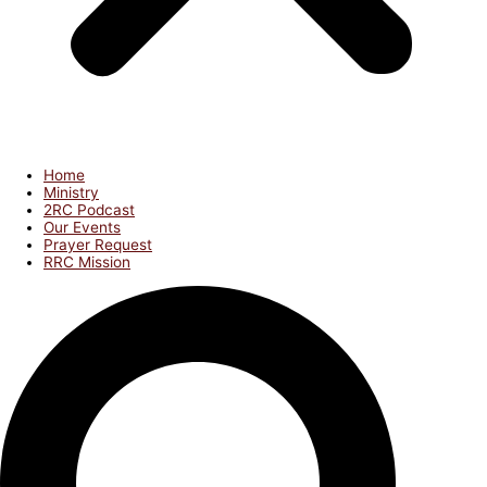
Home
Ministry
2RC Podcast
Our Events
Prayer Request
RRC Mission