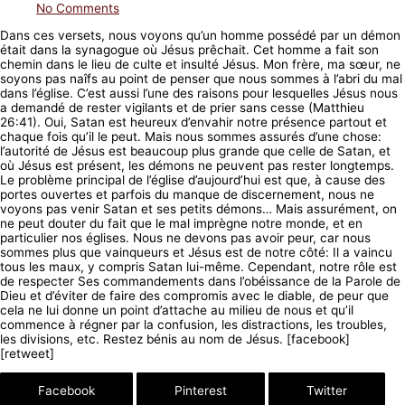
No Comments
Dans ces versets, nous voyons qu’un homme possédé par un démon
était dans la synagogue où Jésus prêchait. Cet homme a fait son
chemin dans le lieu de culte et insulté Jésus. Mon frère, ma sœur, ne
soyons pas naîfs au point de penser que nous sommes à l’abri du mal
dans l’église. C’est aussi l’une des raisons pour lesquelles Jésus nous
a demandé de rester vigilants et de prier sans cesse (Matthieu
26:41). Oui, Satan est heureux d’envahir notre présence partout et
chaque fois qu’il le peut. Mais nous sommes assurés d’une chose:
l’autorité de Jésus est beaucoup plus grande que celle de Satan, et
où Jésus est présent, les démons ne peuvent pas rester longtemps.
Le problème principal de l’église d’aujourd’hui est que, à cause des
portes ouvertes et parfois du manque de discernement, nous ne
voyons pas venir Satan et ses petits démons… Mais assurément, on
ne peut douter du fait que le mal imprègne notre monde, et en
particulier nos églises. Nous ne devons pas avoir peur, car nous
sommes plus que vainqueurs et Jésus est de notre côté: Il a vaincu
tous les maux, y compris Satan lui-même. Cependant, notre rôle est
de respecter Ses commandements dans l’obéissance de la Parole de
Dieu et d’éviter de faire des compromis avec le diable, de peur que
cela ne lui donne un point d’attache au milieu de nous et qu’il
commence à régner par la confusion, les distractions, les troubles,
les divisions, etc. Restez bénis au nom de Jésus. [facebook]
[retweet]
Facebook
Pinterest
Twitter