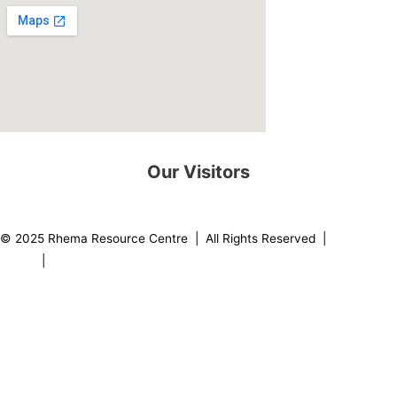
Our Visitors
0
8
2
2
3
2
© 2025 Rhema Resource Centre | All Rights Reserved |
Privacy
Policy
|
About our Founder