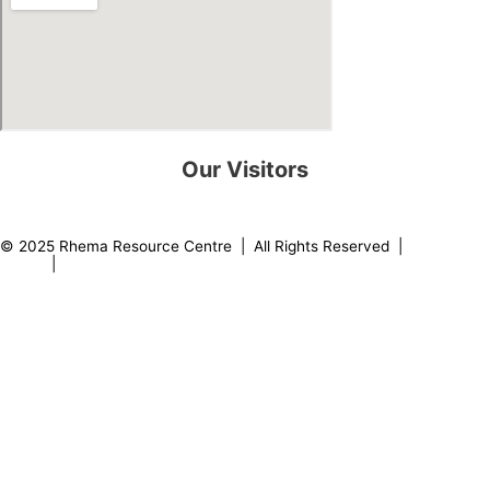
Our Visitors
0
8
2
2
1
8
© 2025 Rhema Resource Centre | All Rights Reserved |
Privacy
Policy
|
About our Founder