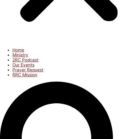
Home
Ministry
2RC Podcast
Our Events
Prayer Request
RRC Mission