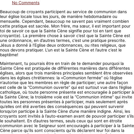
No Comments
Beaucoup de croyants participent au service de communion dans
leur église locale tous les jours, de manière hebdomadaire ou
mensuelle. Cependant, beaucoup ne savent pas vraiment combien
cette pratique est sacrée. Mon frère, ma sœur, il est important pour
toi de savoir ce que la Sainte Cène signifie pour toi en tant que
croyant(e). La première chose à savoir c’est que la Sainte Cène est
une ordonnance, en
d’autres termes, c’est une pratique prescrite.
Jésus a donné à l’Eglise deux ordonnances, ou rites religieux, que
nous devons pratiquer. L’un est la Sainte Cène et l’autre c’est le
baptême!
Maintenant, tu pourrais être en train de te demander pourquoi la
Sainte Cène est pratiquée de différentes manières dans différentes
églises, alors que trois manières principales semblent être observées
dans les églises chrétiennes: la «Communion fermée” où l’église
n’autorise que les membres en règle de participer; une autre façon
est celle de la “Communion ouverte” qui est surtout vue dans l’église
catholique, où toute personne présente est encouragée à participer à
la Sainte Cène; la troisième voie est la “Communion intime” qui invite
toutes les personnes présentes à participer, mais seulement après
qu’elles ont été averties des conséquences qui peuvent survenir
lorsqu’on participe à la Sainte Cène d’une manière indigne. Ainsi, les
croyants sont invités à l’auto-examen avant de pouvoir participer s’ils
le souhaitent. En d’autres termes, seuls ceux qui sont en étroite
communion avec le Seigneur sont encouragés à participer à la Sainte
Cène parce qu’ils sont conscients qu’ils déclarent leur foi dans la