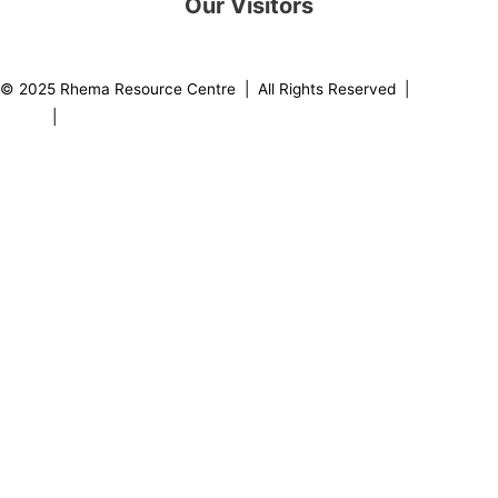
Our Visitors
0
8
2
2
3
2
© 2025 Rhema Resource Centre | All Rights Reserved |
Privacy
Policy
|
About our Founder