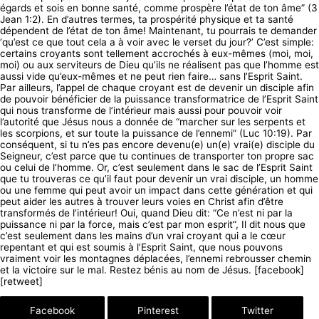
égards et sois en bonne santé, comme prospère l’état de ton âme” (3
Jean 1:2). En d’autres termes, ta prospérité physique et ta santé
dépendent de l’état de ton âme! Maintenant, tu pourrais te demander
‘qu’est ce que tout cela a à voir avec le verset du jour?’ C’est simple:
certains croyants sont tellement accrochés à eux-mêmes (moi, moi,
moi) ou aux serviteurs de Dieu qu’ils ne réalisent pas que l’homme est
aussi vide qu’eux-mêmes et ne peut rien faire… sans l’Esprit Saint.
Par ailleurs, l’appel de chaque croyant est de devenir un disciple afin
de pouvoir bénéficier de la puissance transformatrice de l’Esprit Saint
qui nous transforme de l’intérieur mais aussi pour pouvoir voir
l’autorité que Jésus nous a donnée de “marcher sur les serpents et
les scorpions, et sur toute la puissance de l’ennemi” (Luc 10:19). Par
conséquent, si tu n’es pas encore devenu(e) un(e) vrai(e) disciple du
Seigneur, c’est parce que tu continues de transporter ton propre sac
ou celui de l’homme. Or, c’est seulement dans le sac de l’Esprit Saint
que tu trouveras ce qu’il faut pour devenir un vrai disciple, un homme
ou une femme qui peut avoir un impact dans cette génération et qui
peut aider les autres à trouver leurs voies en Christ afin d’être
transformés de l’intérieur! Oui, quand Dieu dit: “Ce n’est ni par la
puissance ni par la force, mais c’est par mon esprit”, Il dit nous que
c’est seulement dans les mains d’un vrai croyant qui a le cœur
repentant et qui est soumis à l’Esprit Saint, que nous pouvons
vraiment voir les montagnes déplacées, l’ennemi rebrousser chemin
et la victoire sur le mal. Restez bénis au nom de Jésus. [facebook]
[retweet]
Facebook
Pinterest
Twitter