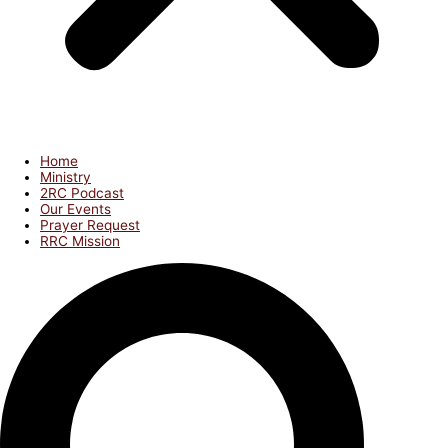
Home
Ministry
2RC Podcast
Our Events
Prayer Request
RRC Mission