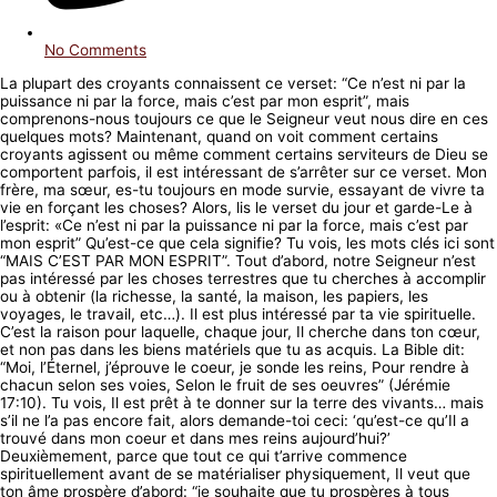
No Comments
La plupart des croyants connaissent ce verset: “Ce n’est ni par la
puissance ni par la force, mais c’est par mon esprit”, mais
comprenons-nous toujours ce que le Seigneur veut nous dire en ces
quelques mots? Maintenant, quand on voit comment certains
croyants agissent ou même comment certains serviteurs de Dieu se
comportent parfois, il est intéressant de s’arrêter sur ce verset. Mon
frère, ma sœur, es-tu toujours en mode survie, essayant de vivre ta
vie en forçant les choses? Alors, lis le verset du jour et garde-Le à
l’esprit: «Ce n’est ni par la puissance ni par la force, mais c’est par
mon esprit” Qu’est-ce que cela signifie? Tu vois, les mots clés ici sont
“MAIS C’EST PAR MON ESPRIT”. Tout d’abord, notre Seigneur n’est
pas intéressé par les choses terrestres que tu cherches à accomplir
ou à obtenir (la richesse, la santé, la maison, les papiers, les
voyages, le travail, etc…). Il est plus intéressé par ta vie spirituelle.
C’est la raison pour laquelle, chaque jour, Il cherche dans ton cœur,
et non pas dans les biens matériels que tu as acquis. La Bible dit:
“Moi, l’Éternel, j’éprouve le coeur, je sonde les reins, Pour rendre à
chacun selon ses voies, Selon le fruit de ses oeuvres” (Jérémie
17:10). Tu vois, Il est prêt à te donner sur la terre des vivants… mais
s’il ne l’a pas encore fait, alors demande-toi ceci: ‘qu’est-ce qu’Il a
trouvé dans mon coeur et dans mes reins aujourd’hui?’
Deuxièmement, parce que tout ce qui t’arrive commence
spirituellement avant de se matérialiser physiquement, Il veut que
ton âme prospère d’abord: “je souhaite que tu prospères à tous