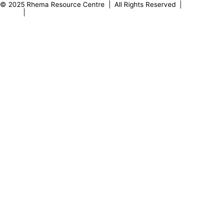
© 2025 Rhema Resource Centre | All Rights Reserved |
Privacy
Policy
|
About our Founder