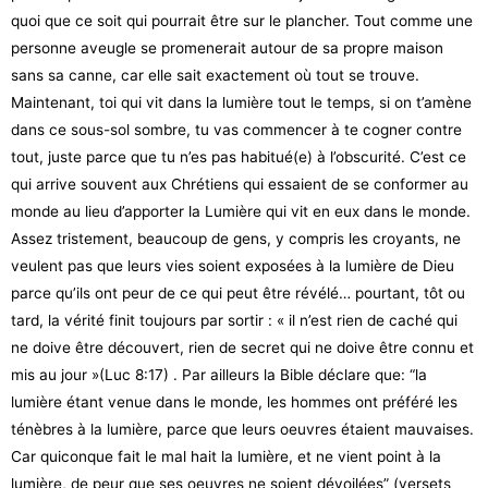
quoi que ce soit qui pourrait être sur le plancher. Tout comme une
personne aveugle se promenerait autour de sa propre maison
sans sa canne, car elle sait exactement où tout se trouve.
Maintenant, toi qui vit dans la lumière tout le temps, si on t’amène
dans ce sous-sol sombre, tu vas commencer à te cogner contre
tout, juste parce que tu n’es pas habitué(e) à l’obscurité. C’est ce
qui arrive souvent aux Chrétiens qui essaient de se conformer au
monde au lieu d’apporter la Lumière qui vit en eux dans le monde.
Assez tristement, beaucoup de gens, y compris les croyants, ne
veulent pas que leurs vies soient exposées à la lumière de Dieu
parce qu’ils ont peur de ce qui peut être révélé… pourtant, tôt ou
tard, la vérité finit toujours par sortir : « il n’est rien de caché qui
ne doive être découvert, rien de secret qui ne doive être connu et
mis au jour »(Luc 8:17) . Par ailleurs la Bible déclare que: “la
lumière étant venue dans le monde, les hommes ont préféré les
ténèbres à la lumière, parce que leurs oeuvres étaient mauvaises.
Car quiconque fait le mal hait la lumière, et ne vient point à la
lumière, de peur que ses oeuvres ne soient dévoilées” (versets