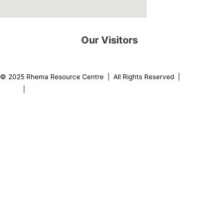
Our Visitors
0
8
2
2
0
3
© 2025 Rhema Resource Centre | All Rights Reserved |
Privacy
Policy
|
About our Founder