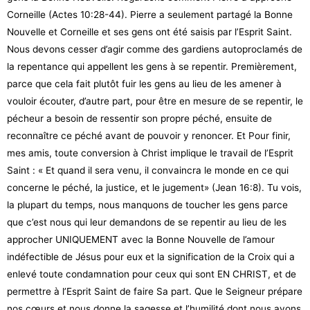
Corneille (Actes 10:28-44). Pierre a seulement partagé la Bonne
Nouvelle et Corneille et ses gens ont été saisis par l’Esprit Saint.
Nous devons cesser d’agir comme des gardiens autoproclamés de
la repentance qui appellent les gens à se repentir. Premièrement,
parce que cela fait plutôt fuir les gens au lieu de les amener à
vouloir écouter, d’autre part, pour être en mesure de se repentir, le
pécheur a besoin de ressentir son propre péché, ensuite de
reconnaître ce péché avant de pouvoir y renoncer. Et Pour finir,
mes amis, toute conversion à Christ implique le travail de l’Esprit
Saint : « Et quand il sera venu, il convaincra le monde en ce qui
concerne le péché, la justice, et le jugement» (Jean 16:8). Tu vois,
la plupart du temps, nous manquons de toucher les gens parce
que c’est nous qui leur demandons de se repentir au lieu de les
approcher UNIQUEMENT avec la Bonne Nouvelle de l’amour
indéfectible de Jésus pour eux et la signification de la Croix qui a
enlevé toute condamnation pour ceux qui sont EN CHRIST, et de
permettre à l’Esprit Saint de faire Sa part. Que le Seigneur prépare
nos cœurs et nous donne la sagesse et l’humilité dont nous avons