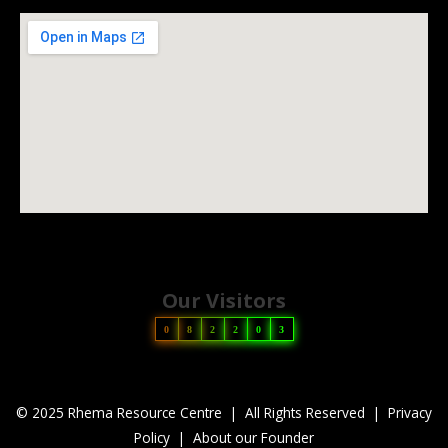
Our Visitors
0
8
2
2
0
3
© 2025 Rhema Resource Centre | All Rights Reserved |
Privacy
Policy
|
About our Founder