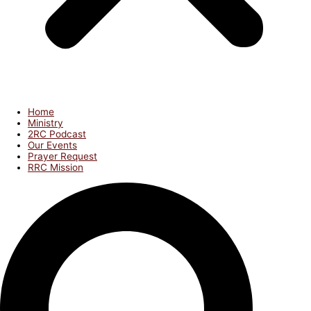
Home
Ministry
2RC Podcast
Our Events
Prayer Request
RRC Mission