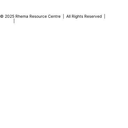
0
8
2
1
9
5
© 2025 Rhema Resource Centre | All Rights Reserved |
Privacy
Policy
|
About our Founder