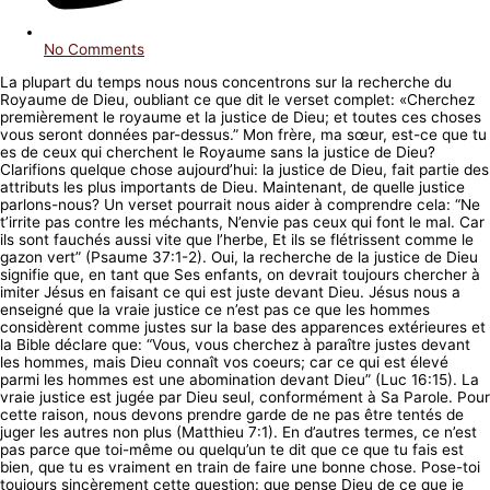
No Comments
La plupart du temps nous nous concentrons sur la recherche du
Royaume de Dieu, oubliant ce que dit le verset complet: «Cherchez
premièrement le royaume et la justice de Dieu; et toutes ces choses
vous seront données par-dessus.” Mon frère, ma sœur, est-ce que tu
es de ceux qui cherchent le Royaume sans la justice de Dieu?
Clarifions quelque chose aujourd’hui: la justice de Dieu, fait partie des
attributs les plus importants de Dieu. Maintenant, de quelle justice
parlons-nous? Un verset pourrait nous aider à comprendre cela: “Ne
t’irrite pas contre les méchants, N’envie pas ceux qui font le mal. Car
ils sont fauchés aussi vite que l’herbe, Et ils se flétrissent comme le
gazon vert” (Psaume 37:1-2). Oui, la recherche de la justice de Dieu
signifie que, en tant que Ses enfants, on devrait toujours chercher à
imiter Jésus en faisant ce qui est juste devant Dieu. Jésus nous a
enseigné que la vraie justice ce n’est pas ce que les hommes
considèrent comme justes sur la base des apparences extérieures et
la Bible déclare que: “Vous, vous cherchez à paraître justes devant
les hommes, mais Dieu connaît vos coeurs; car ce qui est élevé
parmi les hommes est une abomination devant Dieu” (Luc 16:15). La
vraie justice est jugée par Dieu seul, conformément à Sa Parole. Pour
cette raison, nous devons prendre garde de ne pas être tentés de
juger les autres non plus (Matthieu 7:1). En d’autres termes, ce n’est
pas parce que toi-même ou quelqu’un te dit que ce que tu fais est
bien, que tu es vraiment en train de faire une bonne chose. Pose-toi
toujours sincèrement cette question: que pense Dieu de ce que je