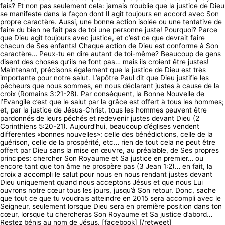
fais? Et non pas seulement cela: jamais n’oublie que la justice de Dieu
se manifeste dans la façon dont Il agit toujours en accord avec Son
propre caractère. Aussi, une bonne action isolée ou une tentative de
faire du bien ne fait pas de toi une personne juste! Pourquoi? Parce
que Dieu agit toujours avec justice, et c’est ce que devrait faire
chacun de Ses enfants! Chaque action de Dieu est conforme à Son
caractère… Peux-tu en dire autant de toi-même? Beaucoup de gens
disent des choses qu’ils ne font pas… mais ils croient être justes!
Maintenant, précisons également que la justice de Dieu est très
importante pour notre salut. L’apôtre Paul dit que Dieu justifie les
pécheurs que nous sommes, en nous déclarant justes à cause de la
croix (Romains 3:21-28). Par conséquent, la Bonne Nouvelle de
l’Evangile c’est que le salut par la grâce est offert à tous les hommes;
et, par la justice de Jésus-Christ, tous les hommes peuvent être
pardonnés de leurs péchés et redevenir justes devant Dieu (2
Corinthiens 5:20-21). Aujourd’hui, beaucoup d’églises vendent
differentes «bonnes nouvelles»: celle des bénédictions, celle de la
guérison, celle de la prospérité, etc… rien de tout cela ne peut être
offert par Dieu sans la mise en œuvre, au préalable, de Ses propres
principes: chercher Son Royaume et Sa justice en premier… ou
encore tant que ton âme ne prospère pas (3 Jean 1:2)… en fait, la
croix a accompli le salut pour nous en nous rendant justes devant
Dieu uniquement quand nous acceptons Jésus et que nous Lui
ouvrons notre cœur tous les jours, jusqu’à Son retour. Donc, sache
que tout ce que tu voudrais atteindre en 2015 sera accompli avec le
Seigneur, seulement lorsque Dieu sera en première position dans ton
cœur, lorsque tu chercheras Son Royaume et Sa justice d’abord…
Restez bénis au nom de Jésus. [facebook] [/retweet]