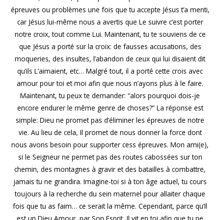
épreuves ou problèmes une fois que tu accepte Jésus t’a menti,
car Jésus lui-même nous a avertis que Le suivre c’est porter
notre croix, tout comme Lui. Maintenant, tu te souviens de ce
que Jésus a porté sur la croix: de fausses accusations, des
moqueries, des insultes, l’abandon de ceux qui lui disaient dit
qu’ils L’aimaient, etc… Malgré tout, il a porté cette crois avec
amour pour toi et moi afin que nous n’ayons plus à le faire.
Maintenant, tu peux te demander: “alors pourquoi dois-je
encore endurer le même genre de choses?” La réponse est
simple: Dieu ne promet pas d’éliminer les épreuves de notre
vie. Au lieu de cela, Il promet de nous donner la force dont
nous avons besoin pour supporter cess épreuves. Mon ami(e),
si le Seigneur ne permet pas des routes cabossées sur ton
chemin, des montagnes à gravir et des batailles à combattre,
jamais tu ne grandira. Imagine-toi si à ton âge actuel, tu cours
toujours à la recherche du sein maternel pour allaiter chaque
fois que tu as faim… ce serait la même. Cependant, parce qu’Il
est un Dieu Amour, par Son Esprit, Il vit en toi afin que tu ne