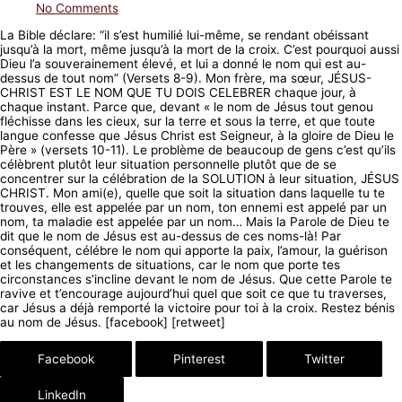
No Comments
La Bible déclare: “il s’est humilié lui-même, se rendant obéissant
jusqu’à la mort, même jusqu’à la mort de la croix. C’est pourquoi aussi
Dieu l’a souverainement élevé, et lui a donné le nom qui est au-
dessus de tout nom” (Versets 8-9). Mon frère, ma sœur, JÉSUS-
CHRIST EST LE NOM QUE TU DOIS CELEBRER chaque jour, à
chaque instant. Parce que, devant « le nom de Jésus tout genou
fléchisse dans les cieux, sur la terre et sous la terre, et que toute
langue confesse que Jésus Christ est Seigneur, à la gloire de Dieu le
Père » (versets 10-11). Le problème de beaucoup de gens c’est qu’ils
célèbrent plutôt leur situation personnelle plutôt que de se
concentrer sur la célébration de la SOLUTION à leur situation, JÉSUS
CHRIST. Mon ami(e), quelle que soit la situation dans laquelle tu te
trouves, elle est appelée par un nom, ton ennemi est appelé par un
nom, ta maladie est appelée par un nom… Mais la Parole de Dieu te
dit que le nom de Jésus est au-dessus de ces noms-là! Par
conséquent, célébre le nom qui apporte la paix, l’amour, la guérison
et les changements de situations, car le nom que porte tes
circonstances s’incline devant le nom de Jésus. Que cette Parole te
ravive et t’encourage aujourd’hui quel que soit ce que tu traverses,
car Jésus a déjà remporté la victoire pour toi à la croix. Restez bénis
au nom de Jésus. [facebook] [retweet]
Facebook
Pinterest
Twitter
LinkedIn