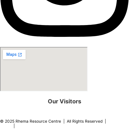
Our Visitors
0
8
2
1
7
6
© 2025 Rhema Resource Centre | All Rights Reserved |
Privacy
Policy
|
About our Founder