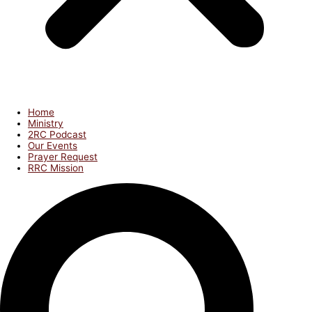
Home
Ministry
2RC Podcast
Our Events
Prayer Request
RRC Mission