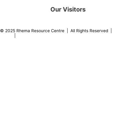
Our Visitors
0
8
2
1
7
7
© 2025 Rhema Resource Centre | All Rights Reserved |
Privacy
Policy
|
About our Founder