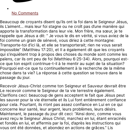
No Comments
Beaucoup de croyants disent qu’ils ont la foi dans le Seigneur Jésus,
ils L’aiment… mais leur foi stagne ou ne croît pas d’une manière qui
apporte la transformation dans leur vie. Mon frère, ma sœur, je te
rappelle que Jésus a dit: ” Je vous le dis en vérité, si vous aviez de la
foi comme un grain de sénevé, vous diriez à cette montagne:
Transporte-toi d’ici là, et elle se transporterait; rien ne vous serait
impossible” (Matthieu 17:20), et Il a également dit que les croyants
qui s’inquiétent trop à propos des choses du monde sont comme les
païens, car ils ont peu de foi (Matthieu 6:25-34). Alors, pourquoi est-
ce que ton esprit contrinue-t-il à te mentir au sujet de ta situation?
Pourquoi est-ce que tu continuellement à la recherche de la même
chose dans ta vie? La réponse à cette question se trouve dans le
passage du jour.
Recevoir Jésus-Christ comme ton Seigneur et Sauveur devrait être
Le recevoir comme le Seigneur de ta vie terrestre également.
Clarifions ceci: beaucoup de gens acceptent le fait que Jésus peut
les sauver pour la vie éternelle et ils Lui font entièrement confiance
pour cela. Pourtant, ils n’ont pas assez confiance en Lui en ce qui
concerne leur santé, leur argent, leurs problèmes, leurs désirs.
Maintenant, le passage du jour dit ceci: “Ainsi donc, comme vous
avez reçu le Seigneur Jésus Christ, marchez en lui, étant enracinés
et fondés en lui, et affermis par la foi, d’après les instructions qui
vous ont été données, et abondez en actions de grâces.” Lis