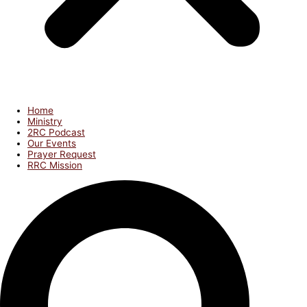
Home
Ministry
2RC Podcast
Our Events
Prayer Request
RRC Mission