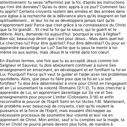
attentivement: tu seras “affermi(e) par la foi, d’après les instructions
qui t’ont été données”! Qu’as-tu donc appris à ce jour? Comment l’as-
tu appris? Certains croyants restent des années et des années dans
une église à la recherche de la délivrance alors qu’ils stagnent en fait
spirituellement… et leur foi ne se développera jamais tant qu’ils
n’apprennent pas! Parce que c’est grâce à ta connaissance du Christ
que ta foi grandit… Et c’est ta foi qui te sauve, qui te guérit et te
délivre. Alors, demande-toi aujourd’hui: ‘pourquoi je vais à l’église?’
Bien sûr, beaucoup diront que c’est pour Jésus… Mais dans quel but
Le cherches-tu? Pour être guéri(e)? Pour être délivré(e)? Ou pour en
apprendre davantage sur Lui? Sache que tu peux te mentir à toi-
même ou aux autres, mais Jésus lit la vérité dans ton cœur!
En d’autres termes, une fois que tu as accepté Jésus comme ton
Seigneur et Sauveur, tu dois absolument continuer à suivre Ses
enseignement en enracinant, en développant et en fortifiant ta foi en
Lui. Pourquoi? Parce qu’Il veut te guider et t’aider avec tes problèmes
quotidiens. Alors, que peux-tu faire pour que ta foi en Lui soit
fortifiée? Tu dois être déterminé(e) à vivre pour Christ en t’engageant
et en Lui soumettant ta volonté (Romains 12:1-2), Tu dois chercher à
apprendre de Lui, en apprennant davantage sur Sa vie et Ses
enseignements pour pouvoir L’imiter (Colossiens 3:16) et enfin
reconnaître le pouvoir de l’Esprit Saint en toi (Actes 1:8). Maintenant,
le problème avec beaucoup de croyants, c’est qu’ils veulent la
puissance et la force de l’Esprit, mais essaient d’échapper au
nécessaire processus de soumettre leur volonté et leur vie en
apprenant de Christ. Mon ami(e), sauf si tu comptes sur la magie, ta
foi en Christ ne pourra jamais devenir plus forte, de manière à