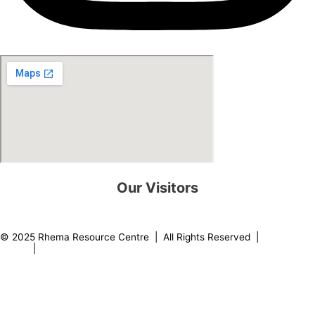
Our Visitors
0
8
2
2
3
3
© 2025 Rhema Resource Centre | All Rights Reserved |
Privacy
Policy
|
About our Founder