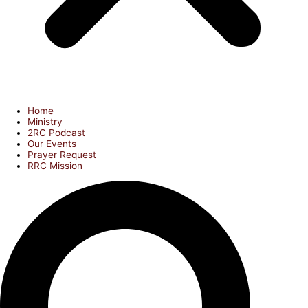
Home
Ministry
2RC Podcast
Our Events
Prayer Request
RRC Mission